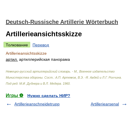
Deutsch-Russische Artillerie Wörterbuch
Artillerieansichtsskizze
Толкование
Перевод
Artillerieansichtsskizze
артил.
артиллерийская панорама
Немецко-русский артиллерийский словарь. - М., Военное издательство
Министерства обороны
.
Сост.: А.П. Артемов, В.Э. -Я. Авдей и Л.Г. Рохчина.
Под ред. М.И. Дубнера и В.Л. Медера
.
1960
.
Игры ⚽
Нужно сделать НИР?
Artillerieanschneidetrupp
Artilleriearsenal